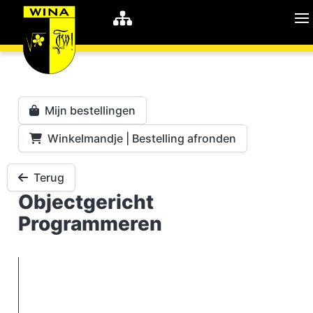
WiNA
MyWiNA
Mijn bestellingen
Winkelmandje | Bestelling afronden
Career
Home
Terug
Objectgericht
Shop
Schachten
Programmeren
Studie