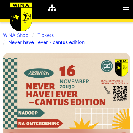
WiNA Shop
Tickets
Never have I ever - cantus edition
WiNA
MyWiNA
Career
Home
Shop
Schachten
Studie