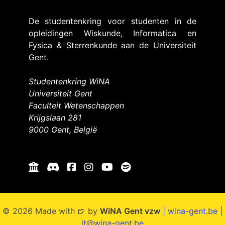
De studentenkring voor studenten in de
opleidingen Wiskunde, Informatica en
Fysica & Sterrenkunde aan de Universiteit
Gent.
Studentenkring WiNA
Universiteit Gent
Faculteit Wetenschappen
Krijgslaan 281
9000 Gent, België
© 2026 Made with 🍺 by
WiNA Gent vzw
|
wina-gent.be
|
it@wina-gent.be