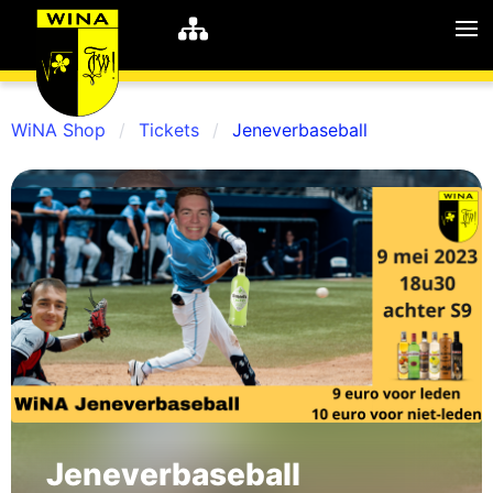
WiNA Shop
Tickets
Jeneverbaseball
WiNA
MyWiNA
Career
Home
Shop
Schachten
Studie
Jeneverbaseball