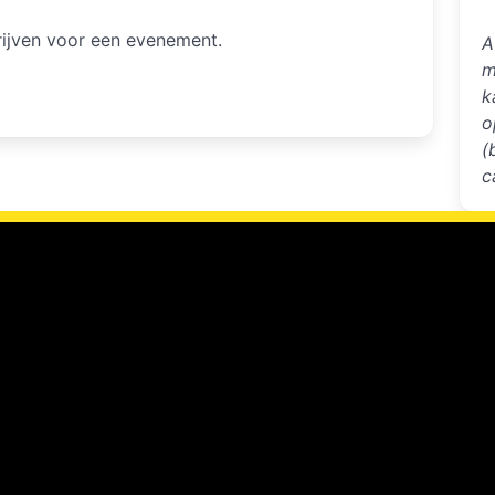
hrijven voor een evenement.
A
m
k
o
(
c