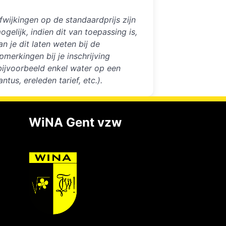
fwijkingen op de standaardprijs zijn
ogelijk, indien dit van toepassing is,
an je dit laten weten bij de
pmerkingen bij je inschrijving
bijvoorbeeld enkel water op een
antus, ereleden tarief, etc.).
WiNA Gent vzw