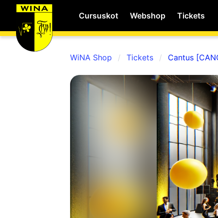
Cursuskot
Webshop
Tickets
WiNA Shop
Tickets
Cantus [CAN
WiNA
MyWiNA
Career
Home
Shop
Schachten
Studie