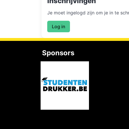
Inschrijvingen
Je moet ingelogd zijn om je in te sc
Log in
Sponsors