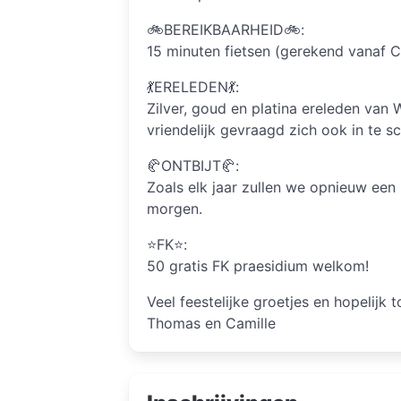
🚲BEREIKBAARHEID🚲:
15 minuten fietsen (gerekend vanaf 
💃ERELEDEN💃:
Zilver, goud en platina ereleden van
vriendelijk gevraagd zich ook in te sc
🥐ONTBIJT🥐:
Zoals elk jaar zullen we opnieuw een h
morgen.
⭐️FK⭐️:
50 gratis FK praesidium welkom!
Veel feestelijke groetjes en hopelijk t
Thomas en Camille