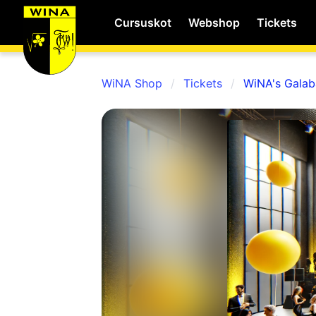
Cursuskot
Webshop
Tickets
WiNA Shop
Tickets
WiNA's Galab
WiNA
MyWiNA
Career
Home
Shop
Schachten
Studie