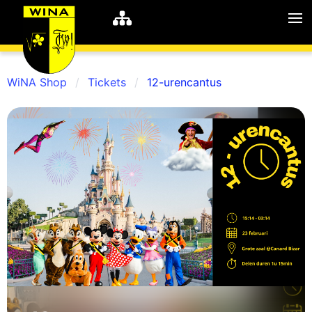
WiNA Shop
Tickets
12-urencantus
WiNA
MyWiNA
Career
Home
Shop
Schachten
Studie