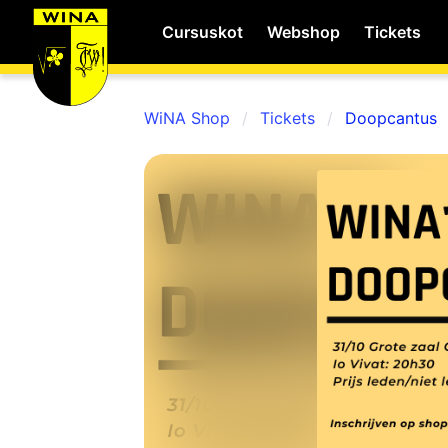
Cursuskot
Webshop
Tickets
WiNA Shop
Tickets
Doopcantus
WiNA
MyWiNA
Career
Home
Shop
Schachten
Studie