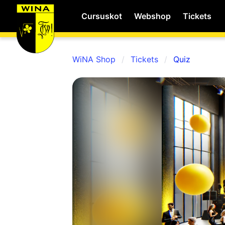
Cursuskot
Webshop
Tickets
WiNA Shop
Tickets
Quiz
WiNA
MyWiNA
Career
Home
Shop
Schachten
Studie