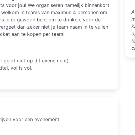
ets voor jou! We organiseren namelijk binnenkort
A
 is welkom in teams van maximun 4 personen om
m
als je er gewoon bent om te drinken, voor de
k
 vergeet dan zeker niet je team naam in te vullen
o
icket aan te kopen per team!
(
c
ef geldt niet op dit evenement).
el, vol is vol.
hrijven voor een evenement.