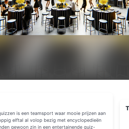
T
quizzen is een teamsport waar mooie prijzen aan
oppig elftal al volop bezig met encyclopedieën
ienden gewoon zin in een entertainende quiz-