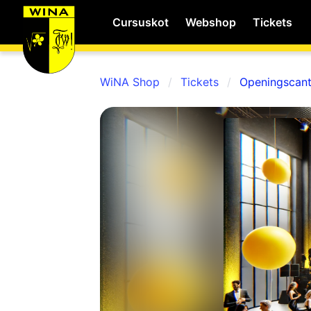
Cursuskot
Webshop
Tickets
WiNA Shop
Tickets
Openingscan
WiNA
MyWiNA
Career
Home
Shop
Schachten
Studie