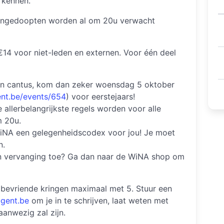
 kennen.
ongedoopten worden al om 20u verwacht
€14 voor niet-leden en externen. Voor één deel
zo’n cantus, kom dan zeker woensdag 5 oktober
ent.be/events/654
) voor eerstejaars!
allerbelangrijkste regels worden voor alle
m 20u.
WiNA een gelegenheidscodex voor jou! Je moet
n.
an vervanging toe? Ga dan naar de WiNA shop om
bevriende kringen maximaal met 5. Stuur een
-gent.be
om je in te schrijven, laat weten met
aanwezig zal zijn.