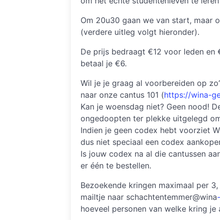
om het echte studentenleven te leren
Om 20u30 gaan we van start, maar 
(verdere uitleg volgt hieronder).
De prijs bedraagt €12 voor leden en 
betaal je €6.
Wil je je graag al voorbereiden op 
naar onze cantus 101 (
https://wina-g
Kan je woensdag niet? Geen nood! De 
ongedoopten ter plekke uitgelegd o
Indien je geen codex hebt voorziet 
dus niet speciaal een codex aankope
Is jouw codex na al die cantussen a
er één te bestellen.
Bezoekende kringen maximaal per 3, 
mailtje naar schachtentemmer@wina
hoeveel personen van welke kring je 