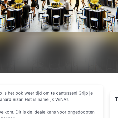
 is het ook weer tijd om te cantussen! Grijp je
T
Canard Bizar. Het is namelijk WiNA’s
welkom. Dit is de ideale kans voor ongedoopten