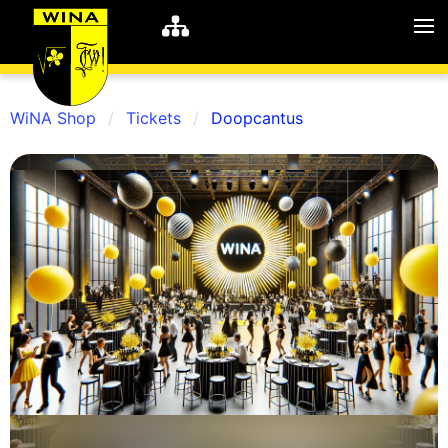
WiNA Shop
Tickets
Doopcantus
WiNA
MyWiNA
Career
Home
Shop
Schachten
Studie