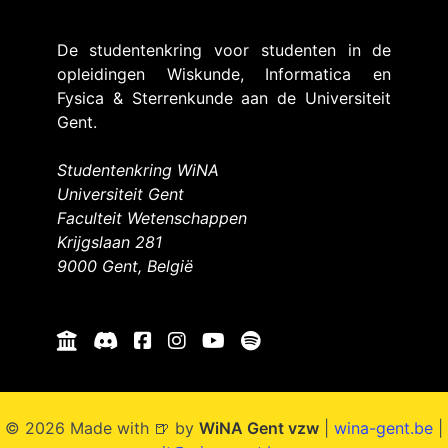
De studentenkring voor studenten in de
opleidingen Wiskunde, Informatica en
Fysica & Sterrenkunde aan de Universiteit
Gent.
Studentenkring WiNA
Universiteit Gent
Faculteit Wetenschappen
Krijgslaan 281
9000 Gent, België
© 2026 Made with 🍺 by
WiNA Gent vzw
|
wina-gent.be
|