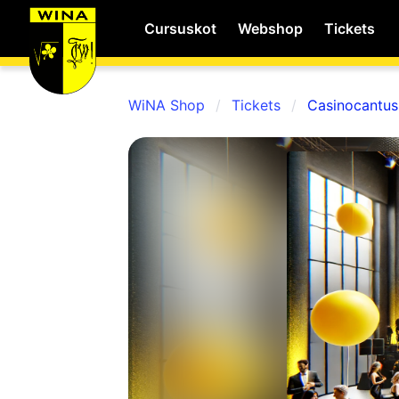
Cursuskot
Webshop
Tickets
WiNA Shop
Tickets
Casinocantus
WiNA
MyWiNA
Career
Home
Shop
Schachten
Studie