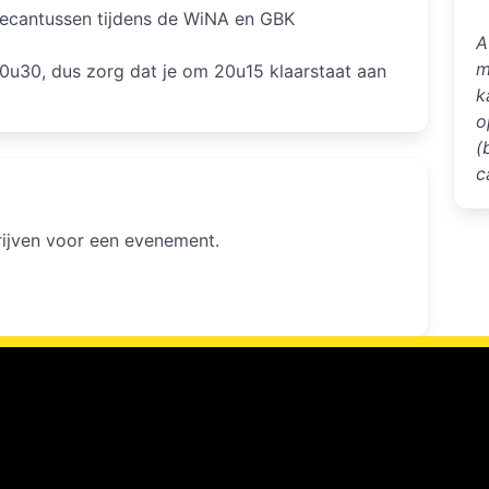
ecantussen tijdens de WiNA en GBK
A
m
20u30, dus zorg dat je om 20u15 klaarstaat aan
k
o
(
c
hrijven voor een evenement.