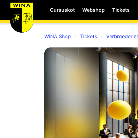
Cursuskot
Webshop
Tickets
WiNA Shop
Tickets
Verbroederin
WiNA
MyWiNA
Career
Home
Shop
Schachten
Studie