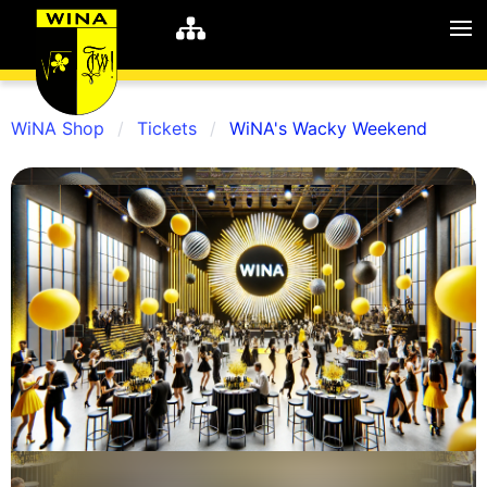
WiNA Shop
Tickets
WiNA's Wacky Weekend
WiNA
MyWiNA
Career
Home
Shop
Schachten
Studie