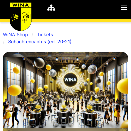
WiNA Shop
Tickets
Schachtencantus (ed. 20-21)
WiNA
MyWiNA
Career
Home
Shop
Schachten
Studie