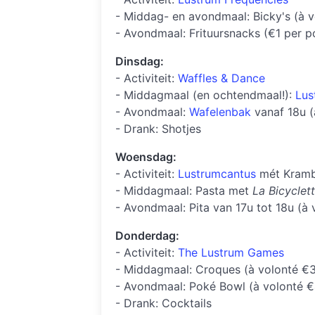
- Middag- en avondmaal: Bicky's (à 
- Avondmaal: Frituursnacks (€1 per p
Dinsdag:
- Activiteit:
Waffles & Dance
- Middagmaal (en ochtendmaal!):
Lus
- Avondmaal:
Wafelenbak
vanaf 18u (
- Drank: Shotjes
Woensdag:
- Activiteit:
Lustrumcantus
mét Kramb
- Middagmaal: Pasta met
La Bicyclet
- Avondmaal: Pita van 17u tot 18u (à
Donderdag:
- Activiteit:
The Lustrum Games
- Middagmaal: Croques (à volonté €
- Avondmaal: Poké Bowl (à volonté 
- Drank: Cocktails