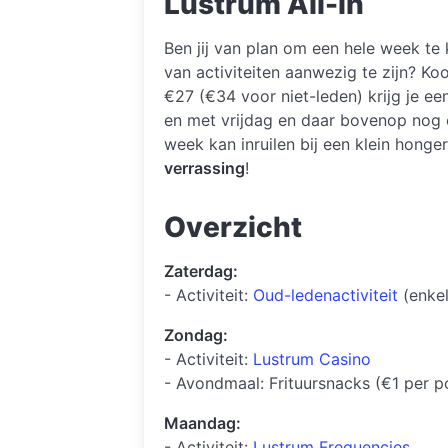
Lustrum All-in
Ben jij van plan om een hele week te
van activiteiten aanwezig te zijn? K
€27 (€34 voor niet-leden) krijg je e
en met vrijdag en daar bovenop nog
week kan inruilen bij een klein hong
verrassing
!
Overzicht
Zaterdag:
- Activiteit:
Oud-ledenactiviteit
(enkel
Zondag:
- Activiteit:
Lustrum Casino
- Avondmaal: Frituursnacks (€1 per p
Maandag:
- Activiteit:
Lustrum Frequencies