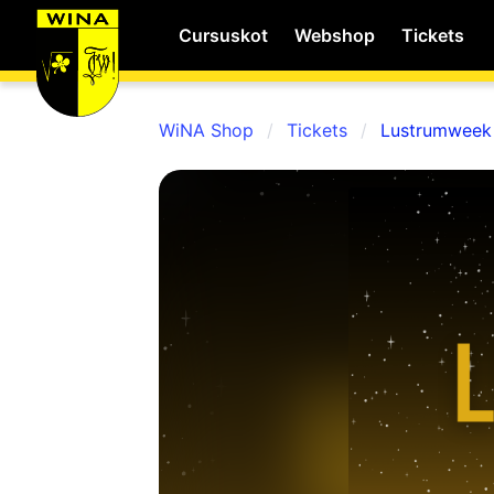
Cursuskot
Webshop
Tickets
WiNA Shop
Tickets
Lustrumweek
WiNA
MyWiNA
Career
Home
Shop
Schachten
Studie