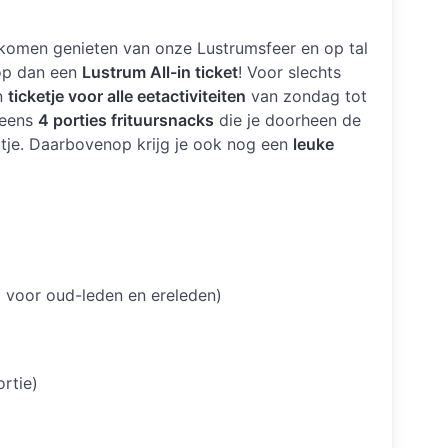
 komen genieten van onze Lustrumsfeer en op tal
oop dan een
Lustrum All-in ticket
! Voor slechts
en
ticketje voor alle eetactiviteiten
van zondag tot
 eens
4 porties frituursnacks
die je doorheen de
ertje. Daarbovenop krijg je ook nog een
leuke
 voor oud-leden en ereleden)
ortie)