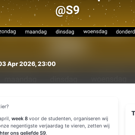
 03 Apr 2026, 23:00
ier?
T
april,
week 8
voor de studenten, organiseren wij
ze negentigste verjaardag te vieren, zetten wij
hter ons geliefde S9
.