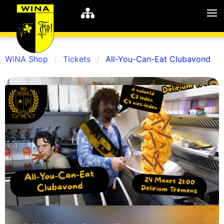
WiNA Shop
Tickets
All-You-Can-Eat Clubavond
WiNA
MyWiNA
Career
Home
Shop
Schachten
Studie