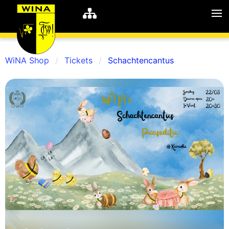
WiNA Shop
Tickets
Schachtencantus
WiNA
MyWiNA
Career
Home
Shop
Schachten
Studie