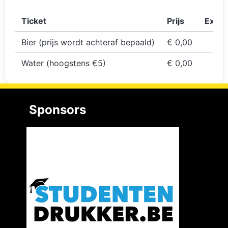
Ticket
Prijs
Extra 
Bier (prijs wordt achteraf bepaald)
€ 0,00
Water (hoogstens €5)
€ 0,00
Sponsors