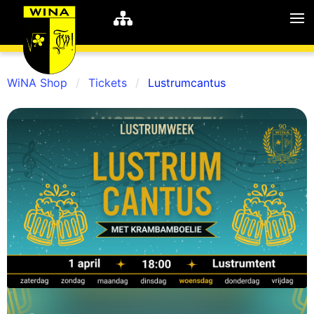
WiNA Shop
Tickets
Lustrumcantus
WiNA
MyWiNA
Career
Home
Shop
Schachten
Studie