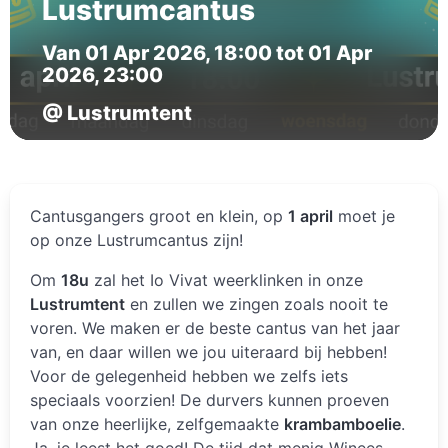
Lustrumcantus
Van 01 Apr 2026, 18:00 tot 01 Apr
2026, 23:00
@ Lustrumtent
Cantusgangers groot en klein, op
1 april
moet je
op onze Lustrumcantus zijn!
Om
18u
zal het Io Vivat weerklinken in onze
Lustrumtent
en zullen we zingen zoals nooit te
voren. We maken er de beste cantus van het jaar
van, en daar willen we jou uiteraard bij hebben!
Voor de gelegenheid hebben we zelfs iets
speciaals voorzien! De durvers kunnen proeven
van onze heerlijke, zelfgemaakte
krambamboelie
.
Ja, je leest het goed! De tijd dat menig Winees