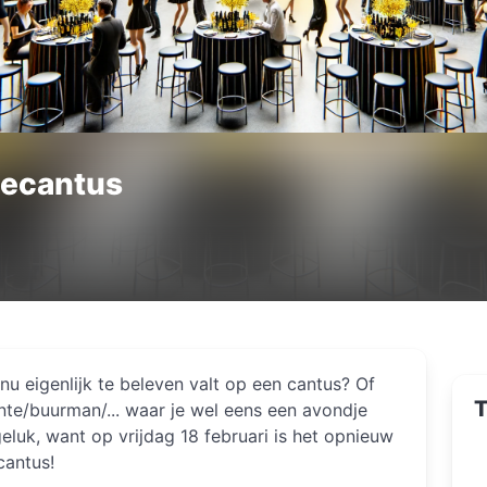
iecantus
 nu eigenlijk te beleven valt op een cantus? Of
T
nte/buurman/... waar je wel eens een avondje
eluk, want op vrijdag 18 februari is het opnieuw
cantus!