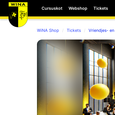
Cursuskot
Webshop
Tickets
WiNA Shop
Tickets
Vriendjes- en
WiNA
MyWiNA
Career
Home
Shop
Schachten
Studie