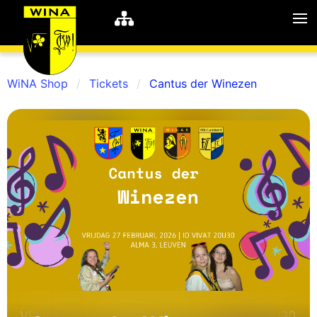
WiNA Shop
Tickets
Cantus der Winezen
WiNA
MyWiNA
Career
Home
Shop
Schachten
Studie