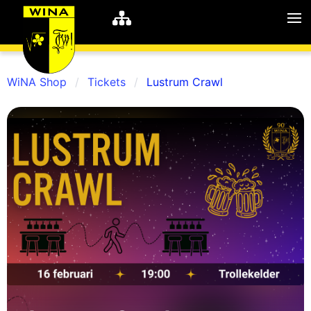
WiNA Shop
Tickets
Lustrum Crawl
WiNA
MyWiNA
Career
Home
Shop
Schachten
Studie