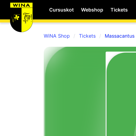
Cursuskot
Webshop
Tickets
WiNA Shop
Tickets
Massacantus 
WiNA
MyWiNA
Career
Home
Shop
Schachten
Studie