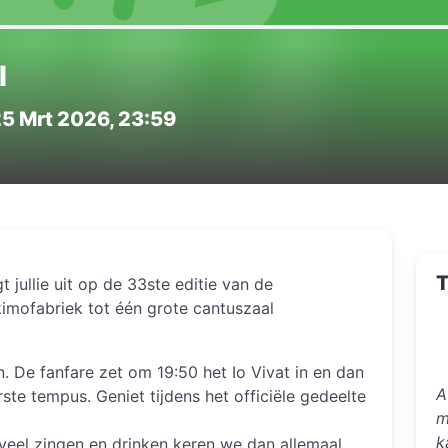
I
25 Mrt 2026, 23:59
T
jullie uit op de 33ste editie van de
mofabriek tot één grote cantuszaal
 De fanfare zet om 19:50 het Io Vivat in en dan
A
rste tempus. Geniet tijdens het officiële gedeelte
m
k
veel zingen en drinken keren we dan allemaal