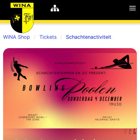
WiNA Shop
Tickets
Schachtenactiviteit
WiNA
MyWiNA
Career
Home
Shop
Schachten
Studie