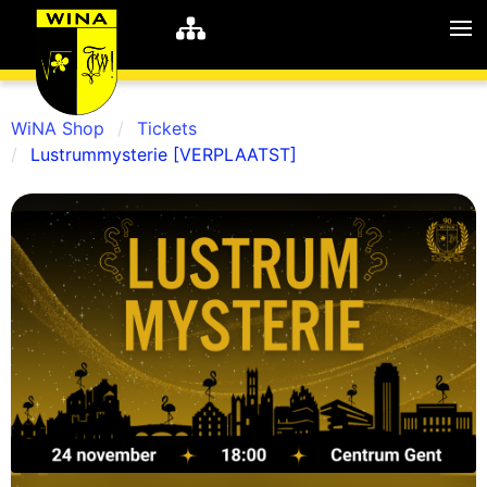
WiNA Shop
Tickets
Lustrummysterie [VERPLAATST]
WiNA
MyWiNA
Career
Home
Shop
Schachten
Studie