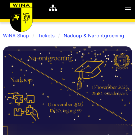
WiNA Shop
Tickets
Nadoop & Na-ontgroening
WiNA
MyWiNA
Career
Home
Shop
Schachten
Studie