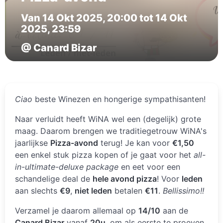
Van 14 Okt 2025, 20:00 tot 14 Okt
2025, 23:59
@ Canard Bizar
Ciao
beste Winezen en hongerige sympathisanten!
Naar verluidt heeft WiNA wel een (degelijk) grote
maag. Daarom brengen we traditiegetrouw WiNA's
jaarlijkse
Pizza-avond
terug! Je kan voor
€1,50
een enkel stuk pizza kopen of je gaat voor het
all-
in-ultimate-deluxe package
en eet voor een
schandelige deal de
hele avond pizza
! Voor
leden
aan slechts
€9
,
niet leden
betalen
€11
.
Bellissimo!!
Verzamel je daarom allemaal op
14/10
aan de
Canard Bizar
vanaf
20u
, om als eerste te proeven