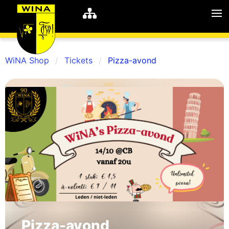
WiNA Shop
Tickets
Pizza-avond
WiNA
MyWiNA
Career
Home
Shop
Schachten
Studie
Pizza-avond