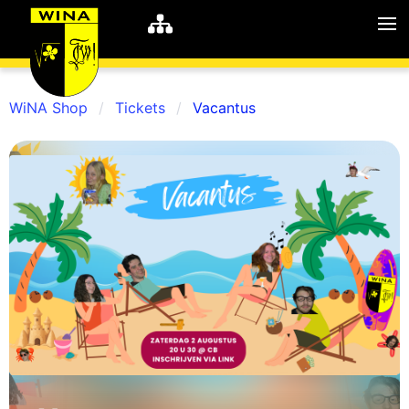
WiNA Shop
Tickets
Vacantus
WiNA
MyWiNA
Career
Home
Shop
Schachten
Studie