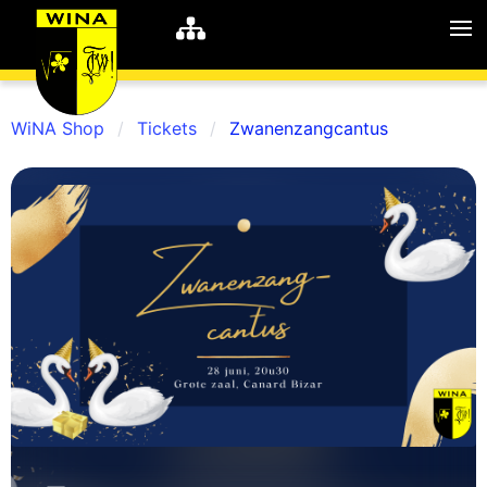
WiNA Shop
Tickets
Zwanenzangcantus
WiNA
MyWiNA
Career
Home
Shop
Schachten
Studie