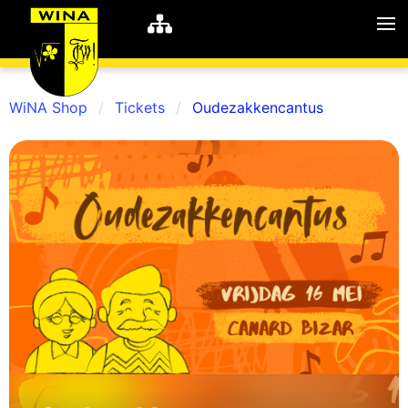
WiNA Shop
Tickets
Oudezakkencantus
WiNA
MyWiNA
Career
Home
Shop
Schachten
Studie