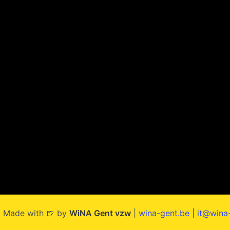
 Made with 🍺 by
WiNA Gent vzw
|
wina-gent.be
|
it@wina