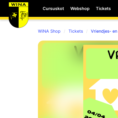
Cursuskot
Webshop
Tickets
WiNA Shop
Tickets
Vriendjes- en
WiNA
MyWiNA
Career
Home
Shop
Schachten
Studie