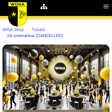
WiNA Shop
Tickets
24-urencantus [CANCELLED]
WiNA
MyWiNA
Career
Home
Shop
Schachten
Studie