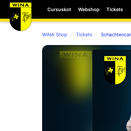
Cursuskot
Webshop
Tickets
WiNA Shop
Tickets
Schachtenca
WiNA
MyWiNA
Career
Home
Shop
Schachten
Studie