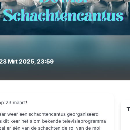
 23 Mrt 2025, 23:59
op 23 maart!
T
jaar weer een schachtencantus georganiseerd
 is dit keer het alom bekende televisieprogramma
al er één van de schachten de rol van de mol