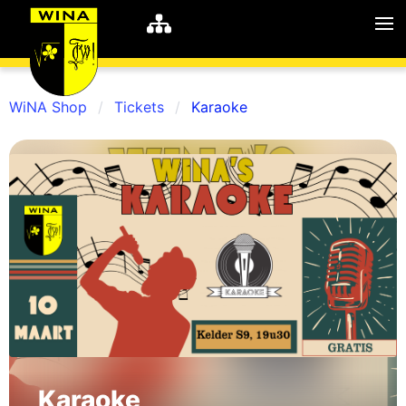
WiNA Shop
Tickets
Karaoke
WiNA
MyWiNA
Career
Home
Shop
Schachten
Studie
Karaoke