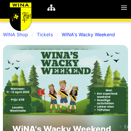
WiNA Shop
Tickets
WiNA's Wacky Weekend
WiNA
MyWiNA
Career
Home
Shop
Schachten
Studie
WiNA's Wacky Weekend