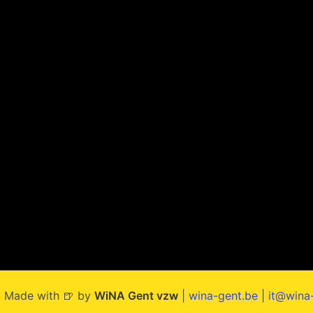
 Made with 🍺 by
WiNA Gent vzw
|
wina-gent.be
|
it@wina