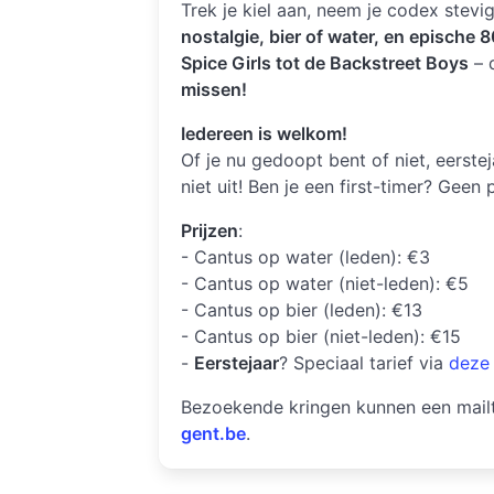
Trek je kiel aan, neem je codex stevi
nostalgie, bier of water, en epische 8
Spice Girls tot de Backstreet Boys
– 
missen!
Iedereen is welkom!
Of je nu gedoopt bent of niet, eerstej
niet uit! Ben je een first-timer? Geen
Prijzen
:
- Cantus op water (leden): €3
- Cantus op water (niet-leden): €5
- Cantus op bier (leden): €13
- Cantus op bier (niet-leden): €15
-
Eerstejaar
? Speciaal tarief via
deze 
Bezoekende kringen kunnen een mailt
gent.be
.