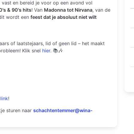
g vast en bereid je voor op een avond vol
0's & 90's hits
! Van
Madonna tot Nirvana
, van de
dit wordt een
feest dat je absoluut niet wilt
aars of laatstejaars, lid of geen lid – het maakt
 probleem! Klik snel
hier
. 📚🎶
link
!
je sturen naar
schachtentemmer@wina-