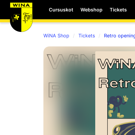
Cursuskot
Webshop
Tickets
WiNA Shop
Tickets
Retro openin
WiNA
MyWiNA
Career
Home
Shop
Schachten
Studie