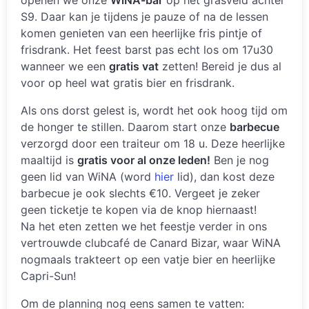
S9. Daar kan je tijdens je pauze of na de lessen
komen genieten van een heerlijke fris pintje of
frisdrank. Het feest barst pas echt los om 17u30
wanneer we een
gratis vat
zetten! Bereid je dus al
voor op heel wat gratis bier en frisdrank.
Als ons dorst gelest is, wordt het ook hoog tijd om
de honger te stillen. Daarom start onze
barbecue
verzorgd door een traiteur om 18 u. Deze heerlijke
maaltijd is
gratis voor al onze leden!
Ben je nog
geen lid van WiNA (word
hier
lid), dan kost deze
barbecue je ook slechts €10. Vergeet je zeker
geen ticketje te kopen via de knop hiernaast!
Na het eten zetten we het feestje verder in ons
vertrouwde clubcafé de Canard Bizar, waar WiNA
nogmaals trakteert op een vatje bier en heerlijke
Capri-Sun!
Om de planning nog eens samen te vatten: