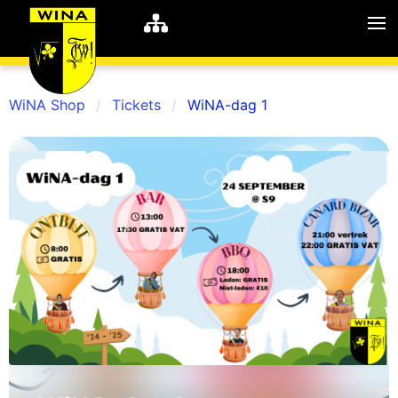
WiNA Shop
Tickets
WiNA-dag 1
WiNA
MyWiNA
Career
Home
Shop
Schachten
Studie