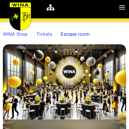
WiNA Shop
Tickets
Escape room
WiNA
MyWiNA
Career
Home
Shop
Schachten
Studie