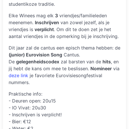
studentikoze traditie.
Elke Winees mag elk
3
vriendjes/familieleden
meenemen.
Inschrijven
van zowel jezelf, als je
vriendjes is
verplicht
. Om dit te doen zet je het
aantal vriendjes in de opmerking bij je inschrijving.
Dit jaar zal de cantus een episch thema hebben: de
(junior) Eurovision Song
Cantus.
De
gelegenheidscodex
zal barsten van de
hits
, en
jij hebt de kans om mee te beslissen.
Nomineer
via
deze link
je favoriete Eurovisiesongfestival
nummers.
Praktische info:
- Deuren open: 20u15
- IO Vivat: 20u30
- Inschrijven is verplicht!
- Bier: €12
- Water: €2