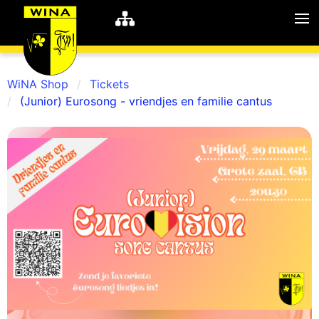
WiNA Shop
Tickets
(Junior) Eurosong - vriendjes en familie cantus
WiNA
MyWiNA
Career
Home
Shop
Schachten
Studie