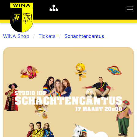
WiNA Shop
Tickets
Schachtencantus
WiNA
MyWiNA
Career
Home
Shop
Schachten
Studie